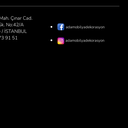
 Mah. Çınar Cad.
k. No:42/A
adamobilyadekorasyon
e / İSTANBUL
73 91 51
adamobilyadekorasyon