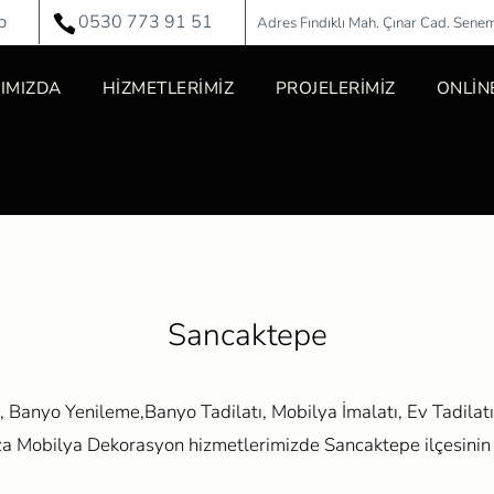
p
0530 773 91 51
Adres Fındıklı Mah. Çınar Cad. Sene
IMIZDA
HİZMETLERİMİZ
PROJELERİMİZ
ONLİNE
Sancaktepe
, Banyo Yenileme,Banyo Tadilatı, Mobilya İmalatı, Ev Tadilatı
za Mobilya Dekorasyon hizmetlerimizde Sancaktepe ilçesinin