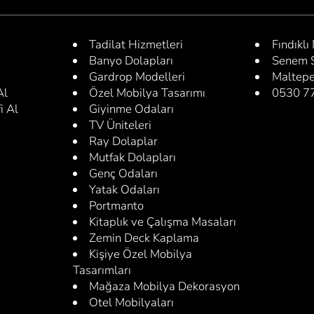
Tadilat Hizmetleri
Fındıklı
Banyo Dolapları
Senem S
Gardrop Modelleri
Maltep
Al
Özel Mobilya Tasarımı
0530 7
i Al
Giyinme Odaları
TV Üniteleri
Ray Dolaplar
Mutfak Dolapları
Genç Odaları
Yatak Odaları
Portmanto
Kitaplık ve Çalışma Masaları
Zemin Deck Kaplama
Kişiye Özel Mobilya
Tasarımları
Mağaza Mobilya Dekorasyon
Otel Mobilyaları