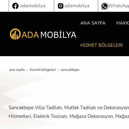
adamobilya
adamobilya
WhatsAp
ANA SAYFA
HAKK
HİZMET BÖLGELERİ
ana sayfa
hi̇zmet bölgeleri̇
sancaktepe
Sancaktepe Villa Tadilatı, Mutfak Tadilatı ve Dekorasyon
Hizmetleri, Elektrik Tesisatı, Mağaza Dekorasyon, Mağa