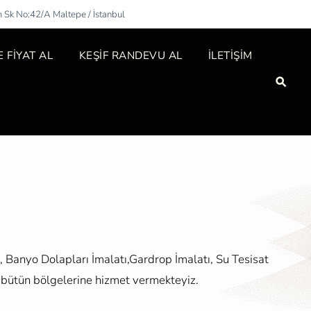
m Sk No:42/A Maltepe / İstanbul
 FİYAT AL
KEŞİF RANDEVU AL
İLETİŞİM
, Banyo Dolapları İmalatı,Gardrop İmalatı, Su Tesisat
 bütün bölgelerine hizmet vermekteyiz.