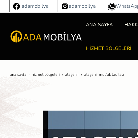
adamobilya
adamobilya
WhatsAp
ANA SAYFA
HAKK
HİZMET BÖLGELERİ
ana sayfa
hi̇zmet bölgeleri̇
ataşehir
ataşehir mutfak tadilatı