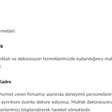
metleri.
ik
ilatı ve dekorasyon hizmetlerimizde kullandığımız malz
r.
Kadro
hizmet veren firmamız alanında deneyimli personellerim
er ayrıntısını özenle dekore ediyoruz. Mutfak dekorasyonu
terilerimizi bilgilendirerek hareket etmektedir.