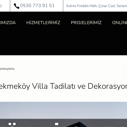
p
0530 773 91 51
Adres Fındıklı Mah. Çınar Cad. Sene
IMIZDA
HİZMETLERİMİZ
PROJELERİMİZ
ONLİNE
ekorasyonu
ekmeköy Villa Tadilatı ve Dekorasyo