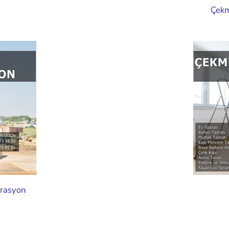
Çekm
orasyon