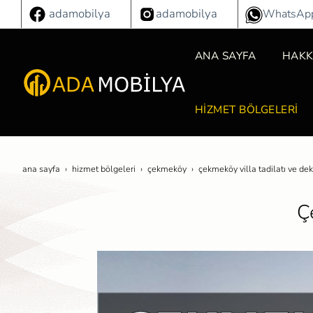
adamobilya
adamobilya
WhatsAp
ANA SAYFA
HAKK
HİZMET BÖLGELERİ
ana sayfa
hi̇zmet bölgeleri̇
çekmeköy
çekmeköy villa tadilatı ve d
Ç