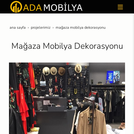
ana sayfa
projeleri̇mi̇z
mağaza mobilya dekorasyonu
Mağaza Mobilya Dekorasyonu