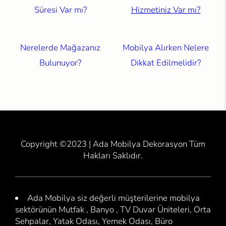
Süresi Var mı?
Hizmetiniz Var mı?
Nerelerde Mağazanız
Mobilya Alırken Nelere
Bulunuyor?
Dikkat Edilmelidir?
Copyright ©2023 | Ada Mobilya Dekorasyon Tüm
Hakları Saklıdır.
Ada Mobilya siz değerli müşterilerine mobilya
sektörünün Mutfak , Banyo , TV Duvar Üniteleri, Orta
Sehpalar, Yatak Odası, Yemek Odası, Büro